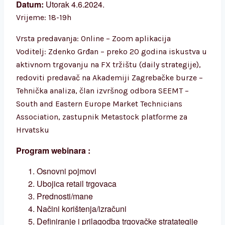
Datum:
Utorak 4.6.2024.
Vrijeme: 18-19h
Vrsta predavanja: Online – Zoom aplikacija
Voditelj: Zdenko Grđan – preko 20 godina iskustva u
aktivnom trgovanju na FX tržištu (daily strategije),
redoviti predavač na Akademiji Zagrebačke burze –
Tehnička analiza, član izvršnog odbora
SEEMT –
South and Eastern Europe Market Technicians
Association, zastupnik Metastock platforme
za
Hrvatsku
Program webinara :
Osnovni pojmovi
Ubojica retail trgovaca
Prednosti/mane
Načini korištenja/izračuni
Definiranje i prilagodba trgovačke stratategije