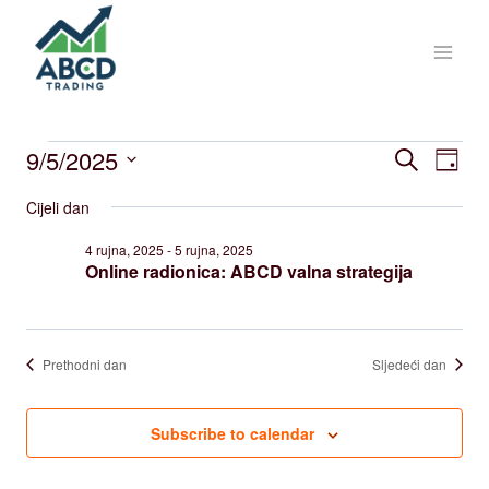
Skip
to
content
Događaji
Događa
9/5/2025
Do
Pretraži
Dan
Odaberite
nav
pretra
Cijeli dan
for
datum.
po
i
4 rujna, 2025
-
5 rujna, 2025
Online radionica: ABCD valna strategija
5
naviga
pregle
rujna,
Prethodni dan
Sljedeći dan
2025
Subscribe to calendar