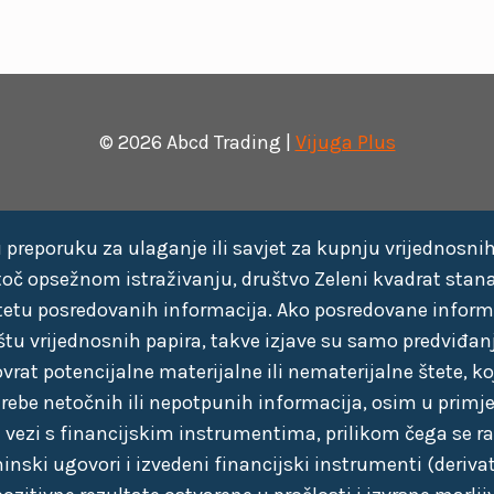
© 2026 Abcd Trading |
Vijuga Plus
preporuku za ulaganje ili savjet za kupnju vrijednosnih
toč opsežnom istraživanju, društvo Zeleni kvadrat stan
litetu posredovanih informacija. Ako posredovane inform
tu vrijednosnih papira, takve izjave su samo predviđanj
vrat potencijalne materijalne ili nematerijalne štete, k
otrebe netočnih ili nepotpunih informacija, osim u primj
 vezi s financijskim instrumentima, prilikom čega se 
ski ugovori i izvedeni financijski instrumenti (derivati)