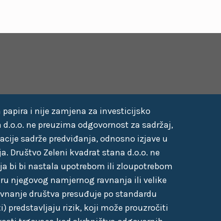
 papira i nije zamjena za investicijsko
a d.o.o. ne preuzima odgovornost za sadržaj,
acije sadrže predviđanja, odnosno izjave u
a. Društvo Zeleni kvadrat stana d.o.o. ne
oja bi bi nastala upotrebom ili zloupotrebom
eru njegovog namjernog ravnanja ili velike
ravnanje društva presuđuje po standardu
 predstavljaju rizik, koji može prouzročiti