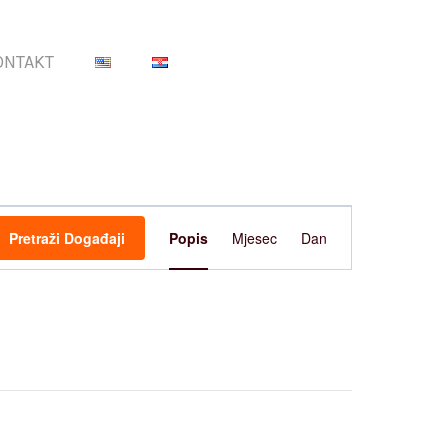
ONTAKT
Događaj
Pretraži Događaji
Popis
Mjesec
Dan
navigacija
pogleda