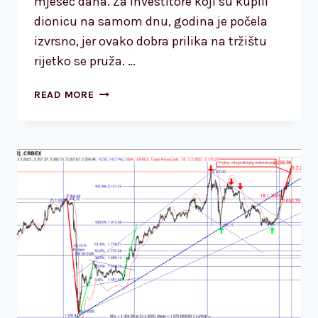
mjesec dana. Za investitore koji su kupili
dionicu na samom dnu, godina je počela
izvrsno, jer ovako dobra prilika na tržištu
rijetko se pruža. …
DIONICA
READ MORE
TESLE
–
TEHNIČKA
PERSPEKTIVA