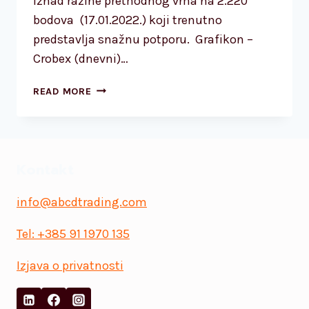
iznad razine prethodnog vrha na 2.220
bodova (17.01.2022.) koji trenutno
predstavlja snažnu potporu. Grafikon –
Crobex (dnevni)…
CROBEX
READ MORE
–
TESTIRAO
NAJVIŠU
RAZINU
Kontakt
U
POSLJEDNJIH
PET
info@abcdtrading.com
GODINA
Tel: +385 91 1970 135
Izjava o privatnosti