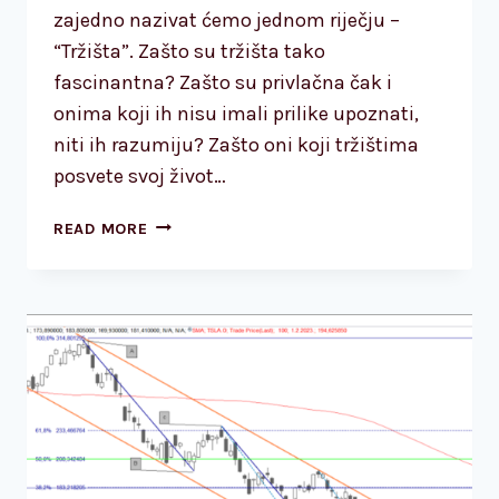
zajedno nazivat ćemo jednom riječju –
“Tržišta”. Zašto su tržišta tako
fascinantna? Zašto su privlačna čak i
onima koji ih nisu imali prilike upoznati,
niti ih razumiju? Zašto oni koji tržištima
posvete svoj život…
TEHNIČKA
READ MORE
ANALIZA
–
KAO
METODA
PROCJENE
TRŽIŠNIH
KRETANJA