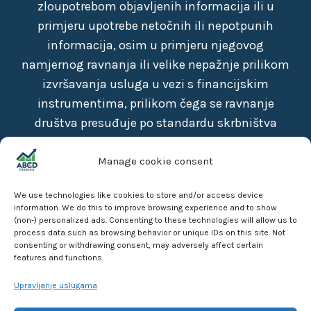
zloupotrebom objavljenih informacija ili u
primjeru upotrebe netočnih ili nepotpunih
informacija, osim u primjeru njegovog
namjernog ravnanja ili velike nepažnje prilikom
izvršavanja usluga u vezi s financijskim
instrumentima, prilikom čega se ravnanje
društva presuđuje po standardu skrbništva
dobrog gospodarstvenika. Terminski ugovori i
izvedeni financijski instrumenti (derivati)
Manage cookie consent
predstavljaju rizik, koji može prouzročiti potpuni
We use technologies like cookies to store and/or access device
gubitak kapitala. Bez obzira na pozitivne
information. We do this to improve browsing experience and to show
rezultate ostvarene u prošlosti i izvrsne
(non-) personalized ads. Consenting to these technologies will allow us to
process data such as browsing behavior or unique IDs on this site. Not
marljivosti trgovaca kod skrbništva odgovornih
consenting or withdrawing consent, may adversely affect certain
osoba za trgovanje, negativni rezultati nisu
features and functions.
isključeni. Svako ulaganje u navedene kategorije
Upravljanje uslugama
ima visok stupanj rizika i koristi se samo s ciljem