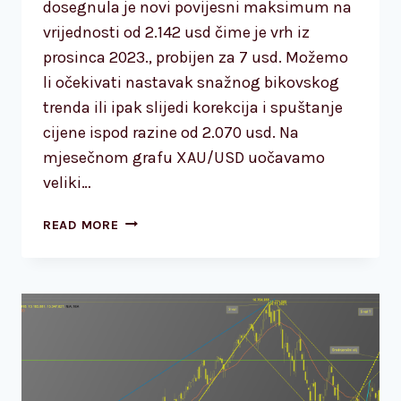
dosegnula je novi povijesni maksimum na
vrijednosti od 2.142 usd čime je vrh iz
prosinca 2023., probijen za 7 usd. Možemo
li očekivati nastavak snažnog bikovskog
trenda ili ipak slijedi korekcija i spuštanje
cijene ispod razine od 2.070 usd. Na
mjesečnom grafu XAU/USD uočavamo
veliki…
TEHNIČKA
READ MORE
ANALIZA
–
ZLATO
NA
NOVOM
POVIJESNOM
MAKSIMUMU!