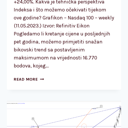
+24,00%. Kakva je tehnička perspektiva
Indeksa i što možemo očekivati tijekom
ove godine? Grafikon – Nasdaq 100 – weekly
(11.05.2023.) Izvor: Refinitiv Eikon
Pogledamo li kretanje cijene u posljednjih
pet godina, možemo primjetiti snažan
bikovski trend sa postavljenim
maksimumom na vrijednosti 16.770
bodova, kojeg…
NASDAQ-
READ MORE
100
(NDX)
–
U
TIJEKU
FORMIRANJE
5